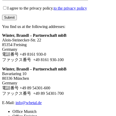
空
の
I agree to the privacy policy.
to the privacy policy
ま
ま
に
You find us at the following addresses:
し
て
Winter, Brandl – Partnerschaft mbB
く
Alois-Steinecker-Str. 22
だ
85354 Freising
Germany
さ
電話番号 +49 8161 930-0
い。
ファックス番号 +49 8161 930-100
Winter, Brandl – Partnerschaft mbB
Bavariaring 10
80336 München
Germany
電話番号 +49 89 54301-600
ファックス番号 +49 89 54301-700
E-Mail:
info@wbetal.de
Office Munich