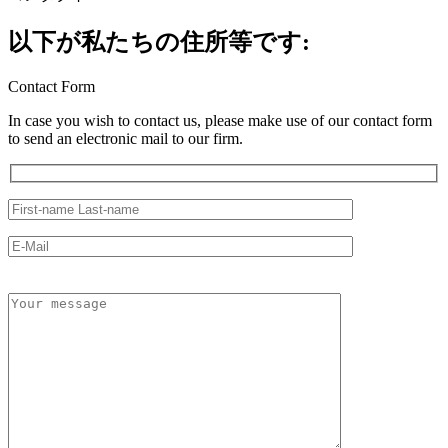
以下が私たちの住所等です:
Contact Form
In case you wish to contact us, please make use of our contact form
to send an electronic mail to our firm.
こ
の
フ
ィ
ー
ル
ド
は