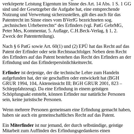
verkörperte Leistung Eigentum im Sinne des Art. 14 Abs. 1 S. 1 GG
sind und der Gesetzgeber die Aufgabe hat, eine entsprechende
Nutzung und Verwertung sicherzustellen, gilt dies auch für das
Patentrecht im Sinne eines vom BVerfG bezeichneten sog.
„technischen Urheberrechts“ des Erfinders (vgl. PatG GebrMG,
Peter Mes, Kommentar, 5. Auflage, C.H.Beck-Verlag, § 1, 2.
Zweck der Patenterteilung).
Nach § 6 PatG sowie Art. 60(1) und (2) EPÜ hat das Recht auf das
Patent der Erfinder oder sein Rechtsnachfolger. Neben dem Recht
des Erfinders auf das Patent bestehen das Recht des Erfinders an der
Erfindung und das Erfinderpersönlichkeitsrecht.
Erfinder
ist derjenige, der die technische Lehre zum Handeln
aufgefunden hat, der sie geschaffen oder entwickelt hat (BGH
GRUR 1994, 104, Akteneinsicht III; BGH GRUR 2001, 823 –
Schleppfahrzeug). Da eine Erfindung in einem geistigen
Schöpfungsakt entsteht, können Erfinder nur natürliche Personen
sein, keine juristische Personen.
Wenn mehrere Personen gemeinsam eine Erfindung gemacht haben,
haben sie auch ein gemeinschaftliches Recht auf das Patent.
Ein
Miterfinder
ist nur jemand, der durch selbständige, geistige
Mitarbeit zum Auffinden des Erfindungsgedankens einen