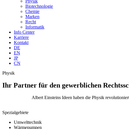
Physik
Biotechnologie
Chemie
Marken
Recht
Informatik
Info Center
Karriere
Kontakt
DE
EN
JP
CN
Physik
Ihr Partner für den gewerblichen Rechtss
Albert Einsteins Ideen haben die Physik revolutionier
Spezialgebiete
Umwelttechnik
Wärmepumpen