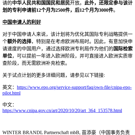
请的
中华人民共和国国民和居民
开放。
此外，还限定参与该计
划的专利申请前
12
个月为
2500
件，后
12
个月为
3000
件
。
中国申请人的利好
对于中国申请人来说，该计划将为优化其国际专利战略提供一
个
额外的选择
，特别是在考虑欧洲布局时。因此，有意加快申
请速度的中国用户，通过选择欧洲专利局作为他们的
国际检索
单位
，可以提前一年进入欧洲阶段，并可直接进入欧洲实质审
查阶段，而无需欧洲补充检索。
关于试点计划的更多详细问题，请参见以下链接:
英文：
https://www.epo.org/service-support/faq/own-file/cnipa-epo-
pilot.html
中文：
https://www.cnipa.gov.cn/art/2020/10/20/art_364_153578.html
WINTER BRANDL Partnerschaft mbB, 苗添豪（中国事务负责