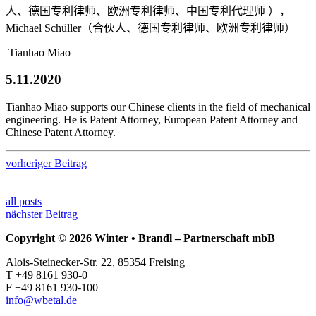
人、德国专利律师、欧洲专利律师、中国专利代理师 ），
Michael Schüller（合伙人、德国专利律师、欧洲专利律师）
Tianhao Miao
5.11.2020
Tianhao Miao supports our Chinese clients in the field of mechanical
engineering. He is
Patent Attorney, European Patent Attorney and
Chinese Patent Attorney.
vorheriger Beitrag
all posts
nächster Beitrag
Copyright © 2026 Winter • Brandl – Partnerschaft mbB
Alois-Steinecker-Str. 22, 85354 Freising
T +49 8161 930-0
F +49 8161 930-100
info@wbetal.de